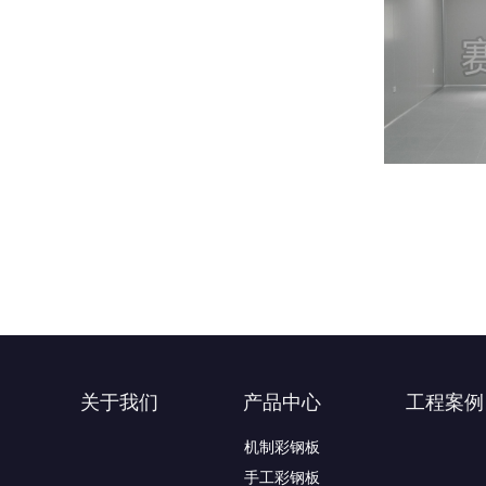
关于我们
产品中心
工程案例
机制彩钢板
手工彩钢板