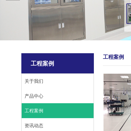
工程案例
工程案例
关于我们
产品中心
工程案例
资讯动态