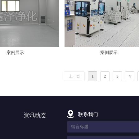
案例展示
案例展示
上一页
1
2
3
4
联系我们
资讯动态